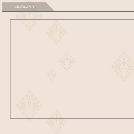
ผอ.สพม.ขก